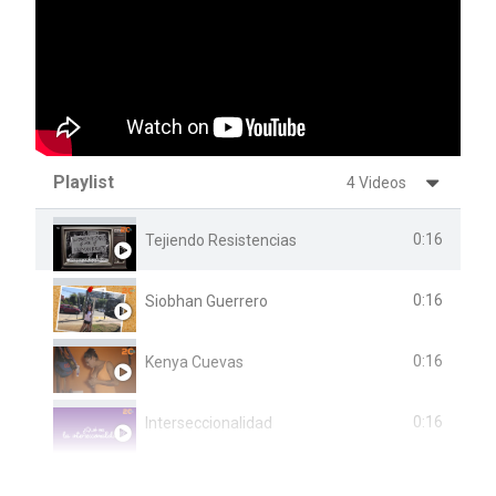
Playlist
4 Videos
0:16
Tejiendo Resistencias
0:16
Siobhan Guerrero
0:16
Kenya Cuevas
0:16
Interseccionalidad